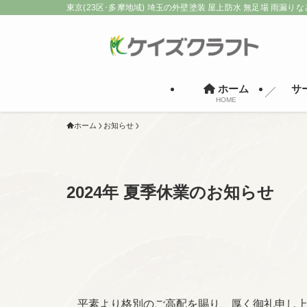
東京(23区･多摩地域) 埼玉の外壁塗装 屋上防水 無足場 雨漏りな
ホーム
サ
HOME
ホーム
お知らせ
2024年 夏季休業のお知らせ
平素より格別のご高配を賜り、厚く御礼申し