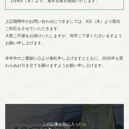
1月8日（水）より、通常営業を開始いたします。
施工事例
工事の流れ
上記期間中のお問い合わせにつきましては、8日（水）より順次
会社情報
お知らせ
ご対応をさせていただきます。
大変ご不便をお掛けいたしますが、何卒ご了承くださいますよう
お願い申し上げます。
よくあるご質問
使用材料について
本年中のご愛顧に心より御礼申し上げますとともに、2025年も変
わらぬお引き立てを賜りますようお願い申し上げます。
職人様募集
042-567-1056
この記事が気に入ったら