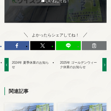
いいねしてね！
＼ 友達追加はこちら／
よかったらシェアしてね！
＼ 24時間受付中 ／
2024年 夏季休業のお知ら
2025年 ゴールデンウィー
せ
ク休業のお知らせ
関連記事