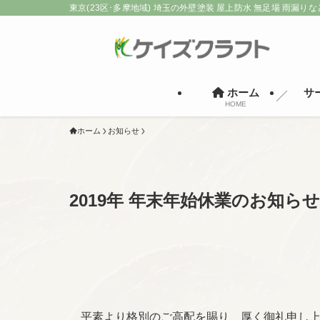
東京(23区･多摩地域) 埼玉の外壁塗装 屋上防水 無足場 雨漏りな
ホーム
サ
HOME
ホーム
お知らせ
2019年 年末年始休業のお知らせ
平素より格別のご高配を賜り、厚く御礼申し