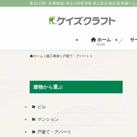
東京(23区･多摩地域) 埼玉の外壁塗装 屋上防水 無足場 雨漏りな
ホーム
サ
HOME
ホーム
施工事例
戸建て・アパート
建物から選ぶ
ビル
マンション
戸建て・アパート