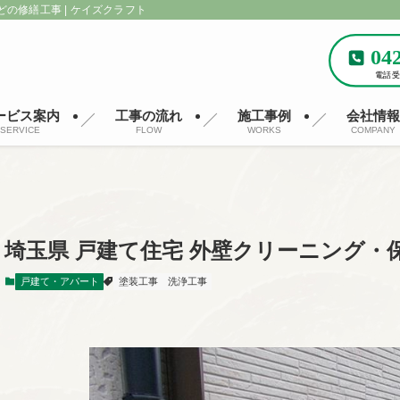
どの修繕工事 | ケイズクラフト
ービス案内
工事の流れ
施工事例
会社情
SERVICE
FLOW
WORKS
COMPANY
埼玉県 戸建て住宅 外壁クリーニング・
戸建て・アパート
塗装工事
洗浄工事