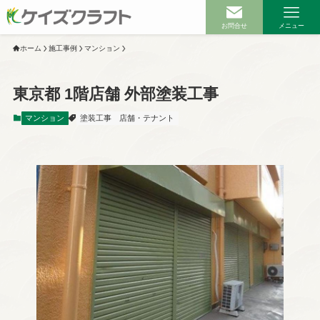
お問合せ
メニュー
ホーム
施工事例
マンション
東京都 1階店舗 外部塗装工事
マンション
塗装工事
店舗・テナント
ホーム
サービス案内
ビル・マンションのお客様へ
戸建て・アパートのお客様へ
不動産会社様・管理会社様へ
武蔵村山市のお客様へ
無足場工法について
雨漏り補修工事について