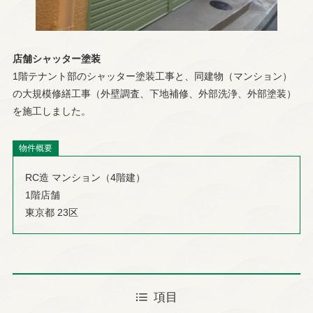
施工事例
工事の流れ
店舗シャッター塗装
会社情報
お知らせ
1階テナント部のシャッター塗装工事と、同建物（マンション）
の大規模修繕工事（外壁調査、下地補修、外部洗浄、外部塗装）
を施工しました。
よくあるご質問
使用材料について
物件概要
職人様募集
RC造 マンション（4階建）
1階店舗
東京都 23区
042-567-1056
項目