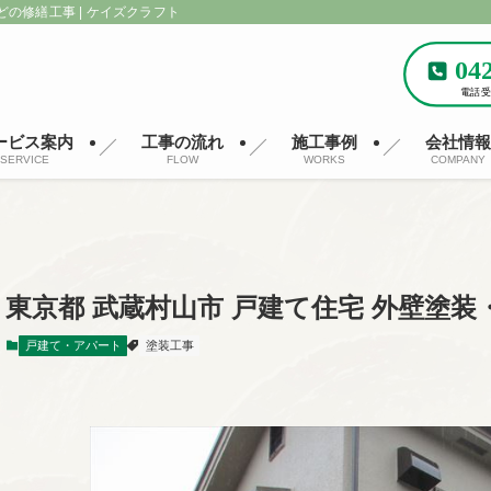
どの修繕工事 | ケイズクラフト
ービス案内
工事の流れ
施工事例
会社情
SERVICE
FLOW
WORKS
COMPANY
東京都 武蔵村山市 戸建て住宅 外壁塗装
戸建て・アパート
塗装工事