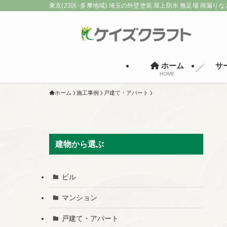
東京(23区･多摩地域) 埼玉の外壁塗装 屋上防水 無足場 雨漏りな
ホーム
サ
HOME
ホーム
施工事例
戸建て・アパート
建物から選ぶ
ビル
マンション
戸建て・アパート