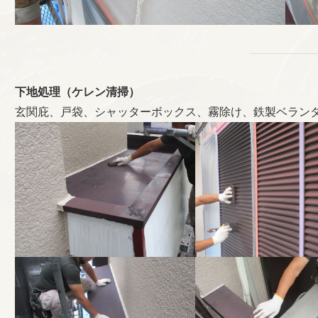
下地処理（ケレン清掃）
玄関庇、戸袋、シャッターボックス、霧除け、鉄製ベラン